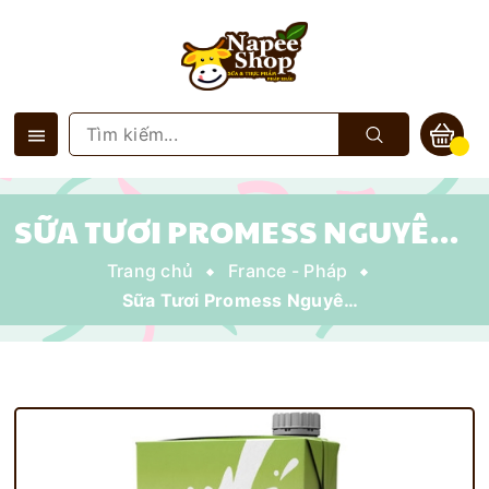
SỮA TƯƠI PROMESS NGUYÊN KEM HỮU CƠ 1 LÍT - PROMESS ORGANIC
Trang chủ
France - Pháp
Sữa Tươi Promess Nguyên Kem HỮU CƠ 1 Lít - Promess Organic