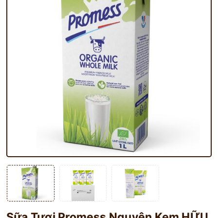
Sữa Tươi Promess Nguyên Kem HỮU