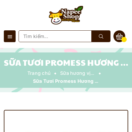
SỮA TƯƠI PROMESS HƯƠNG DÂU 200ML
Trang chủ
Sữa hương vị có đường
Sữa Tươi Promess Hương Dâu 200ml