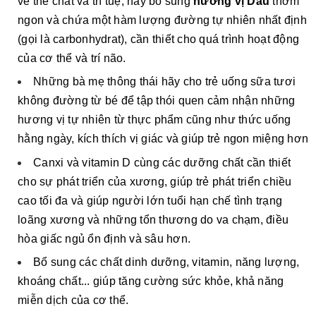
về thể chất và trí tuệ
, nay bổ sung
hương
vị Dâu
thơm
ngon và chứa một hàm lượng đường tự nhiên nhất định
(gọi là carbonhydrat), cần thiết cho quá trình hoạt động
của cơ thể và trí não.
Những bà mẹ thông thái hãy cho trẻ uống sữa tươi
không đường từ bé để tập thói quen cảm nhận những
hương vị tự nhiên từ thực phẩm cũng như thức uống
hằng ngày, kích thích vị giác và giúp trẻ ngon miệng hơn
Canxi và vitamin D cùng các dưỡng chất cần thiết
cho sự phát triển của xương, giúp trẻ phát triển chiều
cao tối đa và giúp người lớn tuổi hạn chế tình trạng
loãng xương và những tổn thương do va chạm, điều
hòa giấc ngủ ổn định và sâu hơn.
Bổ sung các chất dinh dưỡng, vitamin, năng lượng,
khoáng chất... giúp tăng cường sức khỏe, khả năng
miễn dịch của cơ thể.