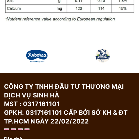
CÔNG TY TNHH ĐẦU TƯ THƯƠNG MẠI
DỊCH VỤ SINH HÀ
MST : 0317161101
GPKH: 0317161101 CẤP BỞI SỞ KH & ĐT
TP.HCM NGÀY 22/02/2022
Địa chỉ: