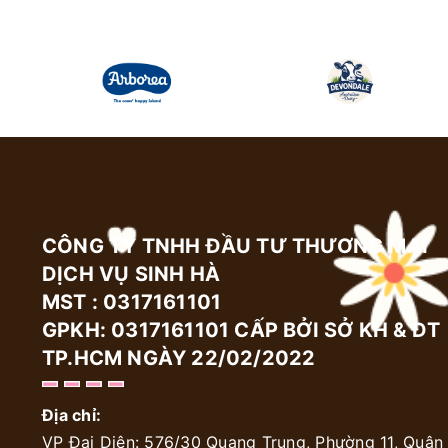
CÔNG TY TNHH ĐẦU TƯ THƯƠNG MẠI
DỊCH VỤ SINH HÀ
MST : 0317161101
GPKH: 0317161101 CẤP BỞI SỞ KH & ĐT
TP.HCM NGÀY 22/02/2022
Địa chỉ:
VP Đại Diện: 576/30 Quang Trung, Phường 11, Quận