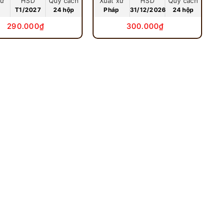
xứ
HSD
Quy cách
Xuất xứ
HSD
Quy cách
T1/2027
24 hộp
Pháp
31/12/2026
24 hộp
290.000₫
300.000₫