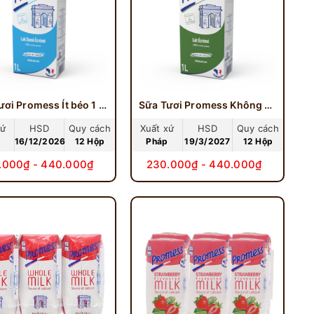
Sữa Tươi Promess Ít béo 1 Lít
Sữa Tươi Promess Không Béo 1 Lít
xứ
HSD
Quy cách
Xuất xứ
HSD
Quy cách
16/12/2026
12 Hộp
Pháp
19/3/2027
12 Hộp
.000₫ - 440.000₫
230.000₫ - 440.000₫