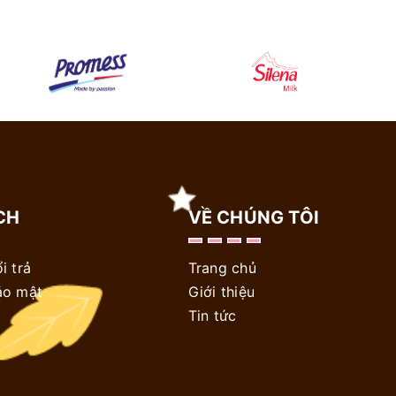
CH
VỀ CHÚNG TÔI
i trả
Trang chủ
ảo mật
Giới thiệu
Tin tức