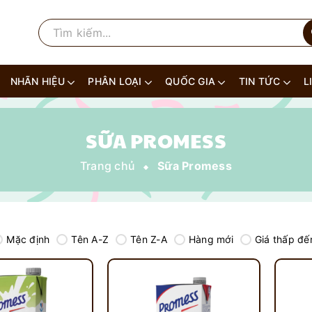
NHÃN HIỆU
PHÂN LOẠI
QUỐC GIA
TIN TỨC
L
SỮA PROMESS
Trang chủ
Sữa Promess
Mặc định
Tên A-Z
Tên Z-A
Hàng mới
Giá thấp đế