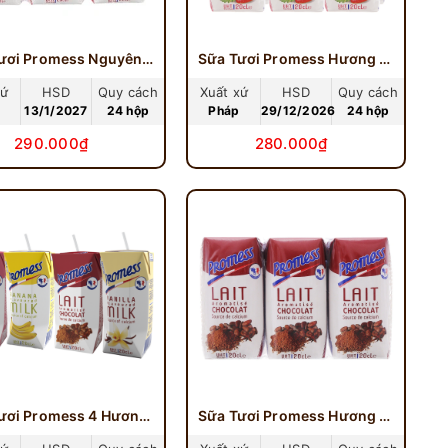
Sữa Tươi Promess Nguyên Kem 200ml
Sữa Tươi Promess Hương Dâu 200ml
xứ
HSD
Quy cách
Xuất xứ
HSD
Quy cách
13/1/2027
24 hộp
Pháp
29/12/2026
24 hộp
290.000₫
280.000₫
Sữa Tươi Promess 4 Hương Vị 200ml
Sữa Tươi Promess Hương Socola 200ml