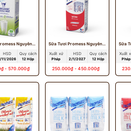
Sữa Tươi Promess Nguyên Kem HỮU CƠ 1 Lít - Promess Organic
Sữa Tươi Promess Nguyên Kem 1 Lít
HSD
Quy cách
Xuất xứ
HSD
Quy cách
Xuất 
/11/2026
12 Hộp
Pháp
2/1/2027
12 Hộp
Pháp
₫ - 570.000₫
250.000₫ - 450.000₫
230