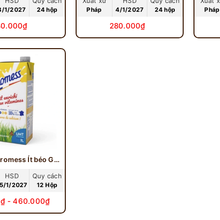
HSD
Quy cách
Xuất xứ
HSD
Quy cách
Xuất 
3/1/2027
24 hộp
Pháp
4/1/2027
24 hộp
Pháp
80.000₫
280.000₫
Sữa Tươi Promess Ít béo Giàu Vitamin 1 Lít
HSD
Quy cách
5/1/2027
12 Hộp
₫ - 460.000₫