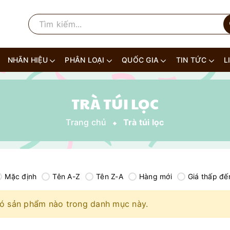
NHÃN HIỆU
PHÂN LOẠI
QUỐC GIA
TIN TỨC
L
TRÀ TÚI LỌC
Trang chủ
Trà túi lọc
Mặc định
Tên A-Z
Tên Z-A
Hàng mới
Giá thấp đế
ó sản phẩm nào trong danh mục này.