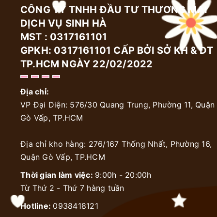
CÔNG TY TNHH ĐẦU TƯ THƯƠNG MẠI
DỊCH VỤ SINH HÀ
MST : 0317161101
GPKH: 0317161101 CẤP BỞI SỞ KH & ĐT
TP.HCM NGÀY 22/02/2022
Địa chỉ:
VP Đại Diện: 576/30 Quang Trung, Phường 11, Quận
Gò Vấp, TP.HCM
Địa chỉ kho hàng: 276/167 Thống Nhất, Phường 16,
Quận Gò Vấp, TP.HCM
Thời gian làm việc:
9:00h - 20:00h
Từ Thứ 2 - Thứ 7 hàng tuần
Hotline:
0938418121