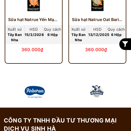
Sữa hạt Natrue Yến Mạch Barista 1L
Sữa hạt Natrue Oat Barista yến mạch matcha hộp 1 Lít
Xuất xứ
HSD
Quy cách
Xuất xứ
HSD
Quy cách
Tây Ban
15/3/2026
6 Hộp
Tây Ban
13/12/2025
6 Hộp
Nha
Nha
360.000₫
360.000₫
CÔNG TY TNHH ĐẦU TƯ THƯƠNG MẠI
DỊCH VỤ SINH HÀ