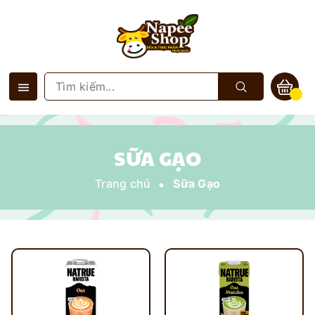
SỮA GẠO
Trang chủ
Sữa Gạo