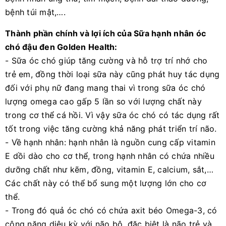
bệnh túi mật,….
Thành phần chính và lợi ích của Sữa hạnh nhân óc
chó đậu đen Golden Health:
- Sữa óc chó giúp tăng cường và hỗ trợ trí nhớ cho
trẻ em, đồng thời loại sữa này cũng phát huy tác dụng
đối với phụ nữ đang mang thai vì trong sữa óc chó
lượng omega cao gấp 5 lần so với lượng chất này
trong cơ thể cá hồi. Vì vậy sữa óc chó có tác dụng rất
tốt trong việc tăng cường khả năng phát triển trí não.
- Về hạnh nhân: hạnh nhân là nguồn cung cấp vitamin
E dồi dào cho cơ thể, trong hạnh nhân có chứa nhiều
dưỡng chất như kẽm, đồng, vitamin E, calcium, sắt,…
Các chất này có thể bổ sung một lượng lớn cho cơ
thể.
- Trong đó quả óc chó có chứa axit béo Omega-3, có
công năng diệu kỳ với não bộ, đặc biệt là não trẻ và