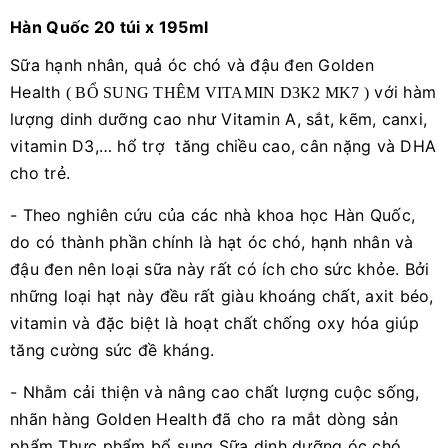
Hàn Quốc 20 túi x 195ml
Sữa hạnh nhân, quả óc chó và đậu đen Golden
Health
với hàm
( BỔ SUNG THÊM VITAMIN D3K2 MK7 )
lượng dinh dưỡng cao như Vitamin A, sắt, kẽm, canxi,
vitamin D3,… hổ trợ tăng chiều cao, cân nặng và DHA
cho trẻ.
- Theo nghiên cứu của các nhà khoa học Hàn Quốc,
do có thành phần chính là hạt óc chó, hạnh nhân và
đậu đen nên loại sữa này rất có ích cho sức khỏe. Bởi
những loại hạt này đều rất giàu khoáng chất, axit béo,
vitamin và đặc biệt là hoạt chất chống oxy hóa giúp
tăng cường sức đề kháng.
- Nhằm cải thiện và nâng cao chất lượng cuộc sống,
nhãn hàng Golden Health đã cho ra mắt dòng sản
phẩm Thực phẩm bổ sung Sữa dinh dưỡng óc chó