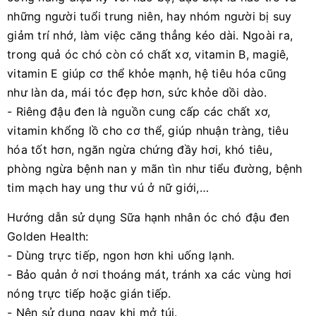
những người tuổi trung niên, hay nhóm người bị suy
giảm trí nhớ, làm việc căng thẳng kéo dài. Ngoài ra,
trong quả óc chó còn có chất xơ, vitamin B, magiê,
vitamin E giúp cơ thể khỏe mạnh, hệ tiêu hóa cũng
như làn da, mái tóc đẹp hơn, sức khỏe dồi dào.
- Riêng đậu đen là nguồn cung cấp các chất xơ,
vitamin khổng lồ cho cơ thể, giúp nhuận tràng, tiêu
hóa tốt hơn, ngăn ngừa chứng đầy hơi, khó tiêu,
phòng ngừa bệnh nan y mãn tìn như tiểu đường, bệnh
tim mạch hay ung thư vú ở nữ giới,…
Hướng dẫn sử dụng Sữa hạnh nhân óc chó đậu đen
Golden Health:
- Dùng trực tiếp, ngon hơn khi uống lạnh.
- Bảo quản ở nơi thoáng mát, tránh xa các vùng hơi
nóng trực tiếp hoặc gián tiếp.
- Nên sử dụng ngay khi mở túi.