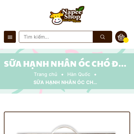
SỮA HẠNH NHÂN ÓC CHÓ ĐẬU ĐEN GOLDEN HEALTH CỦA HÀN QUỐC 195ML
Trang chủ
Hàn Quốc
SỮA HẠNH NHÂN ÓC CHÓ ĐẬU ĐEN GOLDEN HEALTH CỦA HÀN QUỐC 195ML