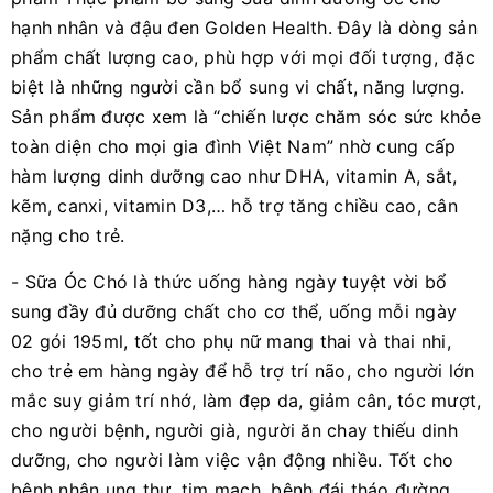
hạnh nhân và đậu đen Golden Health. Đây là dòng sản
phẩm chất lượng cao, phù hợp với mọi đối tượng, đặc
biệt là những người cần bổ sung vi chất, năng lượng.
Sản phẩm được xem là “chiến lược chăm sóc sức khỏe
toàn diện cho mọi gia đình Việt Nam” nhờ cung cấp
hàm lượng dinh dưỡng cao như DHA, vitamin A, sắt,
kẽm, canxi, vitamin D3,… hỗ trợ tăng chiều cao, cân
nặng cho trẻ.
- Sữa Óc Chó là thức uống hàng ngày tuyệt vời bổ
sung đầy đủ dưỡng chất cho cơ thể, uống mỗi ngày
02 gói 195ml, tốt cho phụ nữ mang thai và thai nhi,
cho trẻ em hàng ngày để hỗ trợ trí não, cho người lớn
mắc suy giảm trí nhớ, làm đẹp da, giảm cân, tóc mượt,
cho người bệnh, người già, người ăn chay thiếu dinh
dưỡng, cho người làm việc vận động nhiều. Tốt cho
bệnh nhân ung thư, tim mạch, bệnh đái tháo đường,