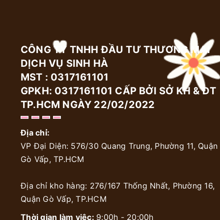
CÔNG TY TNHH ĐẦU TƯ THƯƠNG MẠI
DỊCH VỤ SINH HÀ
MST : 0317161101
GPKH: 0317161101 CẤP BỞI SỞ KH & ĐT
TP.HCM NGÀY 22/02/2022
Địa chỉ:
VP Đại Diện: 576/30 Quang Trung, Phường 11, Quận
Gò Vấp, TP.HCM
Địa chỉ kho hàng: 276/167 Thống Nhất, Phường 16,
Quận Gò Vấp, TP.HCM
Thời gian làm việc:
9:00h - 20:00h