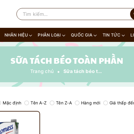
NHÃN HIỆU
PHÂN LOẠI
QUỐC GIA
TIN TỨC
L
SỮA TÁCH BÉO TOÀN PHẦN
Trang chủ
Sữa tách béo toàn phần
Mặc định
Tên A-Z
Tên Z-A
Hàng mới
Giá thấp đế