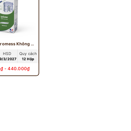
Sữa Tươi Promess Không Béo 1 Lít
HSD
Quy cách
9/3/2027
12 Hộp
₫ - 440.000₫